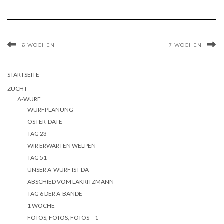
6 WOCHEN
7 WOCHEN
STARTSEITE
ZUCHT
A-WURF
WURFPLANUNG
OSTER-DATE
TAG 23
WIR ERWARTEN WELPEN
TAG 51
UNSER A-WURF IST DA
ABSCHIED VOM LAKRITZMANN
TAG 6 DER A-BANDE
1 WOCHE
FOTOS, FOTOS, FOTOS – 1