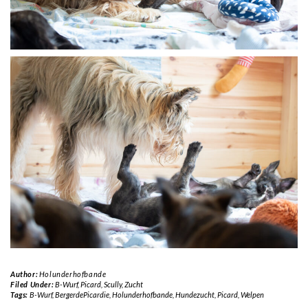
Author:
Holunderhofbande
Filed Under:
B-Wurf
,
Picard
,
Scully
,
Zucht
Tags:
B-Wurf
,
BergerdePicardie
,
Holunderhofbande
,
Hundezucht
,
Picard
,
Welpen