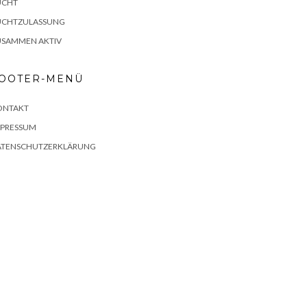
UCHT
UCHTZULASSUNG
USAMMEN AKTIV
OOTER-MENÜ
ONTAKT
MPRESSUM
ATENSCHUTZERKLÄRUNG