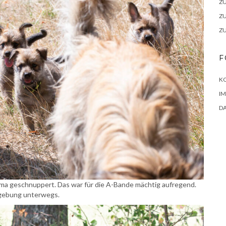
Z
Z
Z
F
K
I
D
ama geschnuppert. Das war für die A-Bande mächtig aufregend.
mgebung unterwegs.