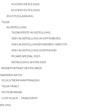
KUOPIO KR (FI) 2023
KUOPIO KV (FI) 2023
ZUCHTZULASSUNG
TILDA
AUSSTELLUNG
TILDAS ERSTE AUSSTELLUNG
VDH-AUSSTELLUNG IN OFFENBURG
VDH-AUSSTELLUNGEN RIEDEN / KREUTH
VDH-AUSSTELLUNG DORTMUND
PICARD SPEZIAL 2025
WORLD DOG SHOW 2025
RASSEPORTRAIT DES PICARDS
USAMMEN AKTIV
SCULLY BEIM MANTRAILING
TILDA TRAILT
HÜTESEMINAR
LOST PLACE – TRAILEVENT
BER UNS