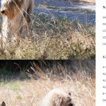
N
W
PI
LO
V
H
K
A
A
A
A
B
D