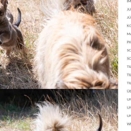
I
J
J
K
M
PI
SC
SC
TI
T
TI
Ü
U
UN
UN
W